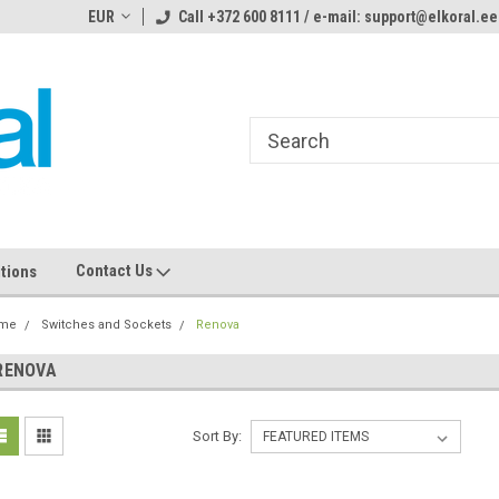
ome to the #3 Online Parts
EUR
Call +372 600 8111 / e-mail: support@elkoral.ee
Welcome to the #1 Online Parts
We
e!
Store!
St
Contact Us
tions
me
Switches and Sockets
Renova
RENOVA
Sort By: