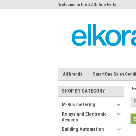
me to the #1 Online Parts
Welcome to the #2 Online Parts
Welc
Store!
Stor
All brands
SmartOne Sales Condi
Ho
SHOP BY CATEGORY
M-Bus metering
Relays and Electronic
devices
Building Automation